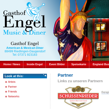
Gasthof Engel
American & Mexican Diner
88499 Riedlingen-Daugendorf
Tel: 07371 923183
Home / News
Inside Engel
Event Bilder
Speisekarte
England Bu
Partner
Look at this:
Links zu unseren Partnern
Artists
Partner
Friends
Networks