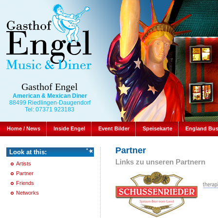
Gasthof Engel
American & Mexican Diner
88499 Riedlingen-Daugendorf
Tel: 07371 923183
Home / News
Inside Engel
Event Bilder
Speisekarte
England Bu
Partner
Look at this:
Links zu unseren Partnern
Artists
Partner
Friends
Networks