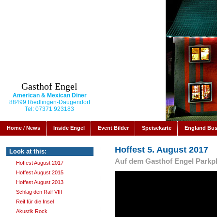
Gasthof Engel
American & Mexican Diner
88499 Riedlingen-Daugendorf
Tel: 07371 923183
Home / News
Inside Engel
Event Bilder
Speisekarte
England Bu
Hoffest 5. August 2017
Look at this:
Auf dem Gasthof Engel Parkp
Hoffest August 2017
Hoffest August 2015
Hoffest August 2013
Schlag den Ralf VIII
Reif für die Insel
Akustik Rock