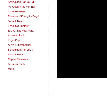
Schlag den Ralf Vol. VII
40. Geburtstag von Ralf
Engel Hausball
Fasnetseröffnung im Engel
Akustik Rock
Engel Ski-Ausfahrt
End Of The Year Party
Acoustic Rock
Engel Cup
Auf zur Hüttengaudi
Schlag den Ralf Vol. V
Akustik Rock
Repeat Metalrock
Acoustic Rock
More...