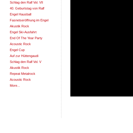
Schlag den Ralf Vol. VII
40. Geburtstag von Ralf
Engel Hausball
Fasnetseröffnung im Engel
Akustik Rock
Engel Ski-Ausfahrt
End Of The Year Party
Acoustic Rock
Engel Cup
Auf zur Hüttengaudi
Schlag den Ralf Vol. V
Akustik Rock
Repeat Metalrock
Acoustic Rock
More...