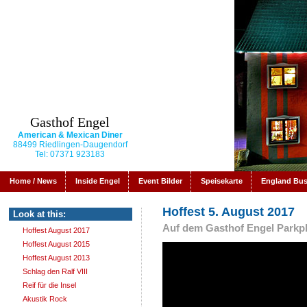
Gasthof Engel
American & Mexican Diner
88499 Riedlingen-Daugendorf
Tel: 07371 923183
Home / News
Inside Engel
Event Bilder
Speisekarte
England Bu
Hoffest 5. August 2017
Look at this:
Auf dem Gasthof Engel Parkp
Hoffest August 2017
Hoffest August 2015
Hoffest August 2013
Schlag den Ralf VIII
Reif für die Insel
Akustik Rock