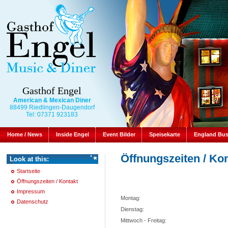
Gasthof Engel
American & Mexican Diner
88499 Riedlingen-Daugendorf
Tel: 07371 923183
Home / News
Inside Engel
Event Bilder
Speisekarte
England Bu
Öffnungszeiten / Ko
Look at this:
Startseite
Öffnungszeiten / Kontakt
Impressum
Montag:
Datenschutz
Dienstag:
Mittwoch - Freitag: