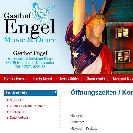
Gasthof Engel
American & Mexican Diner
88499 Riedlingen-Daugendorf
Tel: 07371 923183
Home / News
Inside Engel
Event Bilder
Speisekarte
England Bu
Öffnungszeiten / Ko
Look at this:
Startseite
Öffnungszeiten / Kontakt
Impressum
Montag:
Datenschutz
Dienstag:
Mittwoch - Freitag: