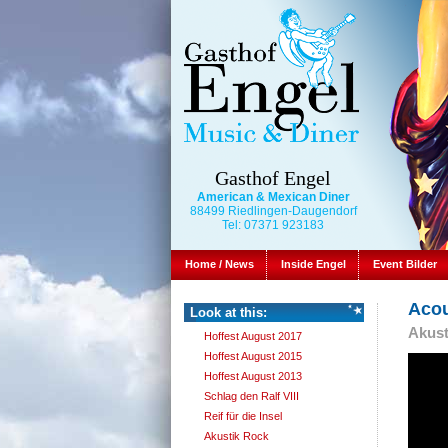
Gasthof Engel
American & Mexican Diner
88499 Riedlingen-Daugendorf
Tel: 07371 923183
Home / News
Inside Engel
Event Bilder
Acou
Look at this:
Akust
Hoffest August 2017
Hoffest August 2015
Hoffest August 2013
Schlag den Ralf VIII
Reif für die Insel
Akustik Rock