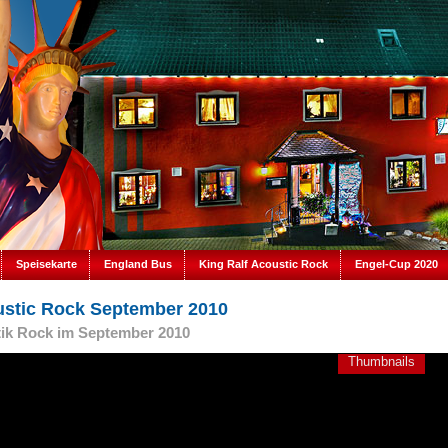
Speisekarte
England Bus
King Ralf Acoustic Rock
Engel-Cup 2020
stic Rock September 2010
ik Rock im September 2010
Thumbnails