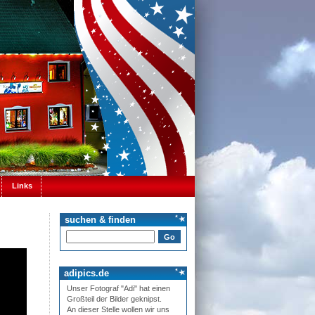
Links
suchen & finden
adipics.de
Unser Fotograf "Adi" hat einen
Großteil der Bilder geknipst.
An dieser Stelle wollen wir uns