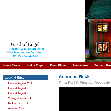
Gasthof Engel
American & Mexican Diner
88499 Riedlingen-Daugendorf
Tel: 07371 923183
Home / News
Inside Engel
Event Bilder
Speisekarte
England Bu
Acoustic Rock
Look at this:
King Ralf & Friends. Acoustic 
Hoffest August 2017
Hoffest August 2015
Hoffest August 2013
Schlag den Ralf VIII
Reif für die Insel
Akustik Rock