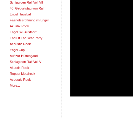
Schlag den Ralf Vol. VII
40. Geburtstag von Ralf
Engel Hausball
Fasnetseröffnung im Engel
Akustik Rock
Engel Ski-Ausfahrt
End Of The Year Party
Acoustic Rock
Engel Cup
Auf zur Hüttengaudi
Schlag den Ralf Vol. V
Akustik Rock
Repeat Metalrock
Acoustic Rock
More...