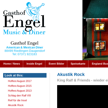
Gasthof Engel
American & Mexican Diner
88499 Riedlingen-Daugendorf
Tel: 07371 923183
Home / News
Inside Engel
Event Bilder
Speisekarte
England Bu
Akustik Rock
Look at this:
King Ralf & Friends - wieder 
Hoffest August 2017
Hoffest August 2015
Hoffest August 2013
Schlag den Ralf VIII
Reif für die Insel
Akustik Rock