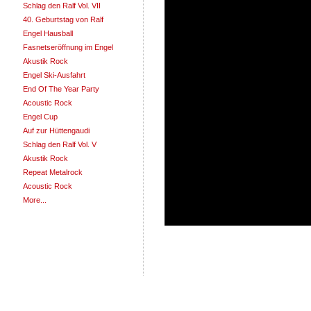
Schlag den Ralf Vol. VII
40. Geburtstag von Ralf
Engel Hausball
Fasnetseröffnung im Engel
Akustik Rock
Engel Ski-Ausfahrt
End Of The Year Party
Acoustic Rock
Engel Cup
Auf zur Hüttengaudi
Schlag den Ralf Vol. V
Akustik Rock
Repeat Metalrock
Acoustic Rock
More...