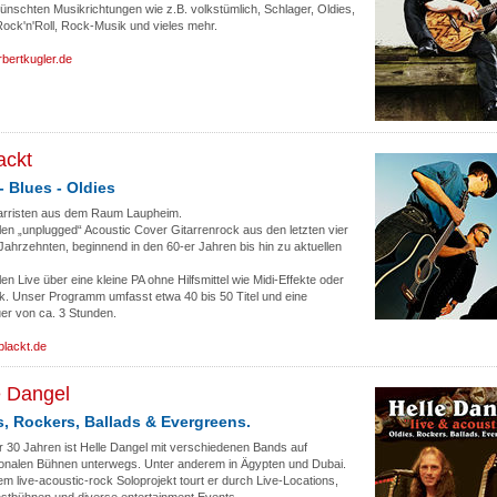
ünschten Musikrichtungen wie z.B. volkstümlich, Schlager, Oldies,
Rock'n'Roll, Rock-Musik und vieles mehr.
bertkugler.de
ackt
- Blues - Oldies
tarristen aus dem Raum Laupheim.
len „unplugged“ Acoustic Cover Gitarrenrock aus den letzten vier
 Jahrzehnten, beginnend in den 60-er Jahren bis hin zu aktuellen
len Live über eine kleine PA ohne Hilfsmittel wie Midi-Effekte oder
k. Unser Programm umfasst etwa 40 bis 50 Titel und eine
er von ca. 3 Stunden.
lackt.de
e Dangel
s, Rockers, Ballads & Evergreens.
r 30 Jahren ist Helle Dangel mit verschiedenen Bands auf
tionalen Bühnen unterwegs. Unter anderem in Ägypten und Dubai.
em live-acoustic-rock Soloprojekt tourt er durch Live-Locations,