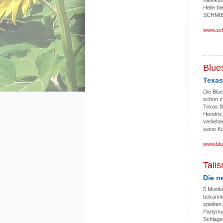
Kleinku
Helle bi
SCHMIED
www.sc
Blue
Texas
Die Blu
schon z
Texas Bl
Hendrix
verlieh
seine K
www.blu
Tali
Die n
5 Musik
bekannt
spielten
Partymu
Schlage