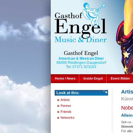
Gasthof Engel
American & Mexican Diner
88499 Riedlingen-Daugendorf
Tel: 07371 923183
Home / News
Inside Engel
Event Bilder
Arti
Look at this:
Künst
Artists
Partner
Nobe
Friends
Allei
Networks
Seit ca.
Stimmb
Für alle