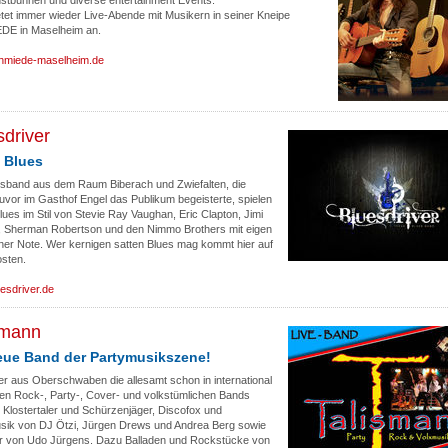
nstbühnen und diverse entertainment Events.
etet immer wieder Live-Abende mit Musikern in seiner Kneipe
E in Maselheim an.
hmiede-maselheim.de
sdriver
 Blues
esband aus dem Raum Biberach und Zwiefalten, die
uvor im Gasthof Engel das Publikum begeisterte, spielen
ues im Stil von Stevie Ray Vaughan, Eric Clapton, Jimi
, Sherman Robertson und den Nimmo Brothers mit eigen
ener Note. Wer kernigen satten Blues mag kommt hier auf
osten.
esdriver.de
smann
eue Band der Partymusikszene!
er aus Oberschwaben die allesamt schon in international
en Rock-, Party-, Cover- und volkstümlichen Bands
. Klostertaler und Schürzenjäger, Discofox und
sik von DJ Ötzi, Jürgen Drews und Andrea Berg sowie
r von Udo Jürgens. Dazu Balladen und Rockstücke von