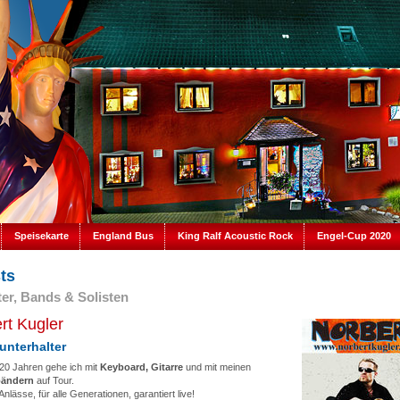
Speisekarte
England Bus
King Ralf Acoustic Rock
Engel-Cup 2020
sts
er, Bands & Solisten
rt Kugler
nunterhalter
 20 Jahren gehe ich mit
Keyboard, Gitarre
und mit meinen
ändern
auf Tour.
 Anlässe, für alle Generationen, garantiert live!