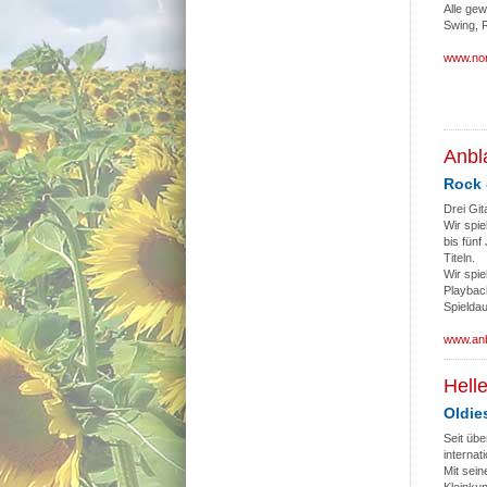
Alle gew
Swing, 
www.nor
Anbl
Rock 
Drei Gi
Wir spie
bis fünf
Titeln.
Wir spie
Playbac
Spieldau
www.anb
Hell
Oldie
Seit übe
interna
Mit sein