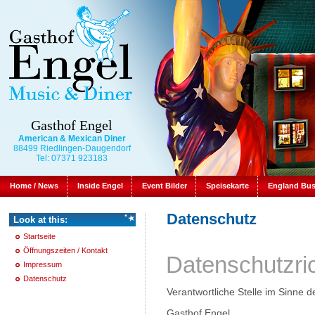
Gasthof Engel
American & Mexican Diner
88499 Riedlingen-Daugendorf
Tel: 07371 923183
Home / News
Inside Engel
Event Bilder
Speisekarte
England Bu
Datenschutz
Look at this:
Startseite
Öffnungszeiten / Kontakt
Datenschutzric
Impressum
Datenschutz
Verantwortliche Stelle im Sinne d
Gasthof Engel