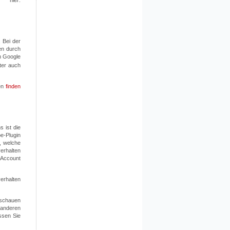
 hier:
 Bei der
en durch
h Google
ter auch
en
finden
 ist die
e-Plugin
, welche
erhalten
-Account
erhalten
nschauen
 anderen
ssen Sie