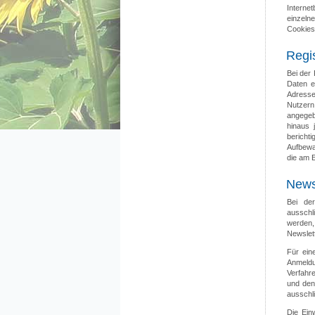
Interne
einzeln
Cookies 
Regi
Bei der
Daten e
Adresse.
Nutzern
angegeb
hinaus 
berich
Aufbewa
die am 
News
Bei de
ausschl
werden,
Newslet
Für ein
Anmeldu
Verfahre
und den
ausschli
Die Ein