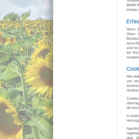
Donauta
88499 R
Inhaber:
Erfa
Wenn Si
Diese I
Betrieb
ausschl
sind te
bei Nut
ausgewer
Cook
Wie vie
von ein
bestimm
Verbind
Cookies
übertrag
die kor
In keine
Verknüp
Natürli
regelmä
über di