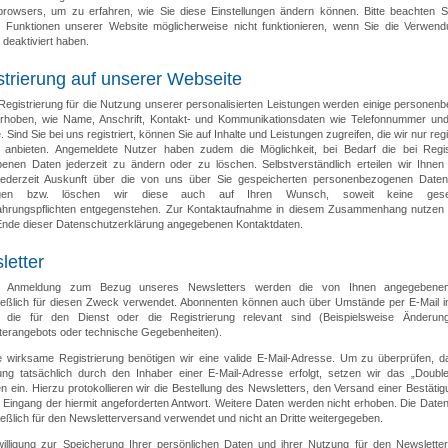
tbrowsers, um zu erfahren, wie Sie diese Einstellungen ändern können. Bitte beachten S
e Funktionen unserer Website möglicherweise nicht funktionieren, wenn Sie die Verwen
deaktiviert haben.
strierung auf unserer Webseite
 Registrierung für die Nutzung unserer personalisierten Leistungen werden einige personen
rhoben, wie Name, Anschrift, Kontakt- und Kommunikationsdaten wie Telefonnummer und
 Sind Sie bei uns registriert, können Sie auf Inhalte und Leistungen zugreifen, die wir nur regi
 anbieten. Angemeldete Nutzer haben zudem die Möglichkeit, bei Bedarf die bei Regis
enen Daten jederzeit zu ändern oder zu löschen. Selbstverständlich erteilen wir Ihnen
jederzeit Auskunft über die von uns über Sie gespeicherten personenbezogenen Date
tigen bzw. löschen wir diese auch auf Ihren Wunsch, soweit keine geset
hrungspflichten entgegenstehen. Zur Kontaktaufnahme in diesem Zusammenhang nutzen S
Ende dieser Datenschutzerklärung angegebenen Kontaktdaten.
letter
r Anmeldung zum Bezug unseres Newsletters werden die von Ihnen angegebene
ießlich für diesen Zweck verwendet. Abonnenten können auch über Umstände per E-Mail in
 die für den Dienst oder die Registrierung relevant sind (Beispielsweise Änderu
terangebots oder technische Gegebenheiten).
e wirksame Registrierung benötigen wir eine valide E-Mail-Adresse. Um zu überprüfen, d
ng tatsächlich durch den Inhaber einer E-Mail-Adresse erfolgt, setzen wir das „Double-
n ein. Hierzu protokollieren wir die Bestellung des Newsletters, den Versand einer Bestäti
 Eingang der hiermit angeforderten Antwort. Weitere Daten werden nicht erhoben. Die Date
eßlich für den Newsletterversand verwendet und nicht an Dritte weitergegeben.
willigung zur Speicherung Ihrer persönlichen Daten und ihrer Nutzung für den Newslette