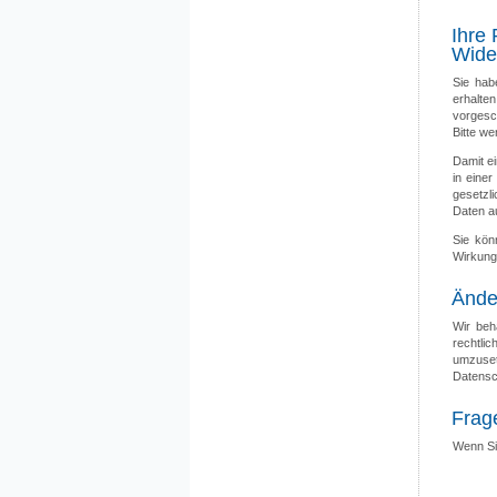
Ihre
Wide
Sie hab
erhalt
vorgesc
Bitte w
Damit e
in eine
gesetzli
Daten a
Sie kön
Wirkung
Ände
Wir beh
rechtli
umzuset
Datensc
Frag
Wenn Si