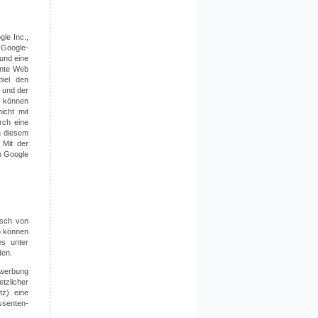
le Inc.,
 Google-
und eine
nnte Web
iel den
 und der
d können
icht mit
rch eine
n diesem
 Mit der
h Google
isch von
o können
es unter
den.
ewerbung
tzlicher
tz) eine
ssenten-