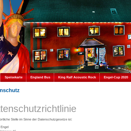
Speisekarte
England Bus
King Ralf Acoustic Rock
Engel-Cup 2020
nschutz
tenschutzrichtlinie
rtliche Stelle im Sinne der Datenschutzgesetze ist:
 Engel