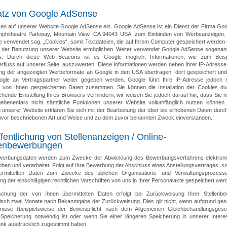
atz von Google AdSense
zen auf unserer Website Google AdSense ein. Google AdSense ist ein Dienst der Firma Goog
phitheatre Parkway, Mountain View, CA 94043 USA, zum Einbinden von Werbeanzeigen.
 verwendet sog. „Cookies“, somit Textdateien, die auf Ihrem Computer gespeichert werden 
 der Benutzung unserer Website ermöglichen. Weiter verwendet Google AdSense sogena
s. Durch diese Web Beacons ist es Google möglich, Informationen, wie zum Beisp
rfluss auf unserer Seite, auszuwerten. Diese Informationen werden neben Ihrer IP-Adresse
ng der angezeigten Werbeformate an Google in den USA übertragen, dort gespeichert un
gle an Vertragspartner weiter gegeben werden. Google führt Ihre IP-Adresse jedoch n
 von Ihnen gespeicherten Daten zusammen. Sie können die Installation der Cookies du
chende Einstellung Ihres Browsers verhindern; wir weisen Sie jedoch darauf hin, dass Sie i
gebenenfalls nicht sämtliche Funktionen unserer Website vollumfänglich nutzen können.
 unserer Website erklären Sie sich mit der Bearbeitung der über sie erhobenen Daten durc
zuvor beschriebenen Art und Weise und zu dem zuvor benannten Zweck einverstanden.
fentlichung von Stellenanzeigen / Online-
lenbewerbungen
werbungsdaten werden zum Zwecke der Abwicklung des Bewerbungsverfahrens elektron
oben und verarbeitet. Folgt auf Ihre Bewerbung der Abschluss eines Anstellungsvertrages, s
ermittelten Daten zum Zwecke des üblichen Organisations- und Verwaltungsprozess
g der einschlägigen rechtlichen Vorschriften von uns in Ihrer Personalakte gespeichert wer
chung der von Ihnen übermittelten Daten erfolgt bei Zurückweisung Ihrer Stellenb
isch zwei Monate nach Bekanntgabe der Zurückweisung. Dies gilt nicht, wenn aufgrund gese
rnisse (beispielsweise der Beweispflicht nach dem Allgemeinen Gleichbehandlungsgese
 Speicherung notwendig ist oder wenn Sie einer längeren Speicherung in unserer Intere
nk ausdrücklich zugestimmt haben.