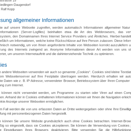
lstrasse 15
iedlingen-Daugendorf
 Ralf Kopp
ssung allgemeiner Informationen
e auf unsere Webseite zugreifen, werden automatisch Informationen allgemeiner Natur 
nformationen (Server-Logfiles) beinhalten etwa die Art des Webbrowsers, das ve
ssystem, den Domainnamen Ihres Internet Service Providers und Ähnliches. Hierbei handelt
ießlich um Informationen, welche keine Rückschlüsse auf Ihre Person zulassen. Diese Infor
chnisch notwendig, um von Ihnen angeforderte Inhalte von Webseiten korrekt auszuliefern un
zung des Internets zwingend an. Anonyme Informationen dieser Art werden von uns sta
tet, um unseren Internetauftritt und die dahinterstehende Technik zu optimieren.
ies
le andere Webseiten verwenden wir auch so genannte „Cookies“. Cookies sind kleine Textdate
em Webseitenserver auf Ihre Festplatte übertragen werden. Hierdurch erhalten wir aut
te Daten wie z. B. IP-Adresse, verwendeter Browser, Betriebssystem über Ihren Computer 
ung zum Internet.
 können nicht verwendet werden, um Programme zu starten oder Viren auf einen Com
en. Anhand der in Cookies enthaltenen Informationen können wir Ihnen die Navigation erleic
rekte Anzeige unserer Webseiten ermöglichen.
m Fall werden die von uns erfassten Daten an Dritte weitergegeben oder ohne Ihre Einwilli
fung mit personenbezogenen Daten hergestellt.
ch können Sie unsere Website grundsätzlich auch ohne Cookies betrachten. Internet-Brow
ßig so eingestellt, dass sie Cookies akzeptieren. Sie können die Verwendung von Cookies j
e Einstellungen Ihres Browsers deaktivieren. Bitte verwenden Sie die Hilfefunktion