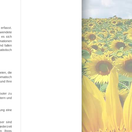
erfasst.
rwendete
 es sich
mationen
d fallen
tistisch
ien, die
omatisch
und Ihre
puter zu
htern und
gung eine
ser sind
ederzeit
en Ihres