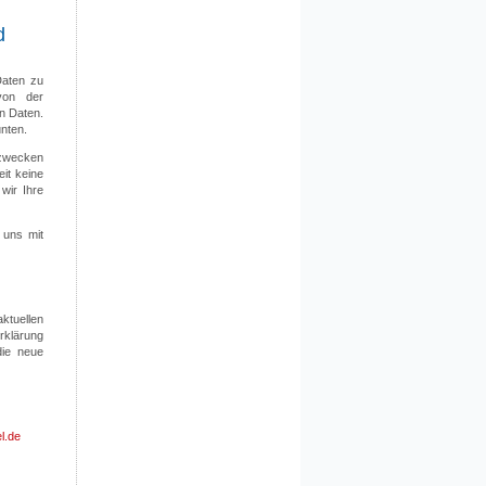
d
Daten zu
von der
n Daten.
nten.
lzwecken
it keine
 wir Ihre
 uns mit
ktuellen
rklärung
die neue
l.de