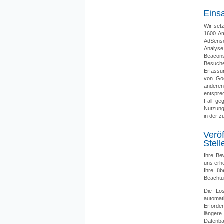
Eins
Wir set
1600 Am
AdSense
Analyse
Beacon
Besuche
Erfassu
von Goo
anderen
entspre
Fall ge
Nutzung
in der 
Veröf
Stel
Ihre Be
uns erh
Ihre üb
Beachtun
Die Lös
automat
Erforde
längere
Datenba