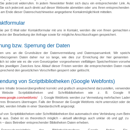
Sie jederzeit widerrufen. In jedem Newsletter findet sich dazu ein entsprechender Link. 
Sie sich jederzeit auch direkt auf dieser Webseite abmelden oder uns Ihren entsprechende
e am Ende dieser Datenschutzhinweise angegebene Kontaktmöglichkeit mitteilen.
aktformular
Sie per E-Mail oder Kontaktformular mit uns in Kontakt, werden die von Ihnen gemachten
cke der Bearbeitung der Anfrage sowie für mögliche Anschlussfragen gespeichert.
hung bzw. Sperrung der Daten
ten uns an die Grundsätze der Datenvermeidung und Datensparsamkeit. Wir speich
nbezogenen Daten daher nur so lange, wie dies zur Erreichung der hier genannte
rlich ist oder wie es die vom Gesetzgeber vorgesehenen vielfältigen Speicherfristen vorseh
l des jeweiligen Zweckes bzw. Ablauf dieser Fristen werden die entsprechenden Daten rout
prechend den gesetzlichen Vorschriften gesperrt oder gelöscht.
endung von Scriptbibliotheken (Google Webfonts)
re Inhalte browserübergreifend korrekt und grafisch ansprechend darzustellen, verwenden
 Website Scriptbibliotheken und Schriftbibliotheken wie z. B. Google W
//www.google.com/webfonts/
). Google Webfonts werden zur Vermeidung mehrfachen Laden
hres Browsers übertragen. Falls der Browser die Google Webfonts nicht unterstützt oder den
det, werden Inhalte in einer Standardschrift angezeigt.
uf von Scriptbibliotheken oder Schriftbibliotheken löst automatisch eine Verbindung zum Betr
hek aus. Dabei ist es theoretisch möglich – aktuell allerdings auch unklar ob und ggf. zu
 – dass Betreiber entsprechender Bibliotheken Daten erheben.