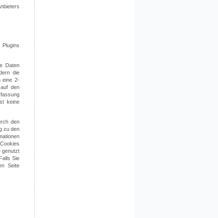
nbieters
 Plugins
ne Daten
dern die
 eine 2-
 auf den
Erfassung
st keine
urch den
g zu den
mationen
, Cookies
 genutzt
alls Sie
en Seite