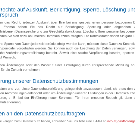
 Rechte auf Auskunft, Berichtigung, Sperre, Löschung un
rspruch
en das Recht, jederzeit Auskunft über Ihre bei uns gespeicherten personenbezogenen 
en. Ebenso haben Sie das Recht auf Berichtigung, Sperrung oder, abgesehen 
hriebenen Datenspeicherung zur Geschäftsabwicklung, Löschung Ihrer personenbezogene
enden Sie sich dazu an unseren Datenschutzbeauftragten. Die Kontaktdaten finden Sie ganz u
ine Sperre von Daten jederzeit berücksichtigt werden kann, müssen diese Daten zu Kontrol
r Sperrdatei vorgehalten werden. Sie können auch die Löschung der Daten verlangen, sowe
che Archivierungsverpflichtung besteht. Soweit eine solche Verpflichtung besteht, sperren
uf Wunsch.
nen Änderungen oder den Widerruf einer Einwilligung durch entsprechende Mitteilung an
 für die Zukunft vornehmen.
rung unserer Datenschutzbestimmungen
alten uns vor, diese Datenschutzerklärung gelegentlich anzupassen, damit sie stets den a
chen Anforderungen entspricht oder um Änderungen unserer Leistungen in der Datenschutze
zen, z. B. bei der Einführung neuer Services. Für Ihren erneuten Besuch gilt dann 
hutzerklärung.
en an den Datenschutzbeauftragten
e Fragen zum Datenschutz haben, schreiben Sie uns bitte eine E-Mail an
info(at)gasthofenge