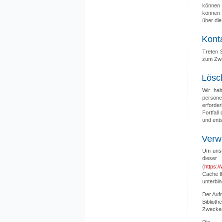
können 
können 
über di
Kont
Treten 
zum Zwe
Lösc
Wir hal
persone
erforde
Fortfal
und ents
Verw
Um unse
dieser
(
https:
Cache I
unterbin
Der Aufr
Bibliot
Zwecken