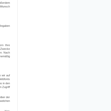
Außerdem
n Wunsch
 Angaben
ern Ihre
n Zwecke
en. Nach
inemäßig
 wir auf
ebfonts
s in den
 Zugriff
eiber der
 welchen