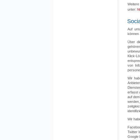
Weitere
unter:
h
Socia
Auf uns
können 
Über di
gehören
unbewus
Klick-L
entsprec
von Inf
persone
Wir hab
Anbiete
Dienste
erfasst 
auf dem
werden,
zeitgle
identifiz
Wir hab
Facebook
Twitter 
Google 