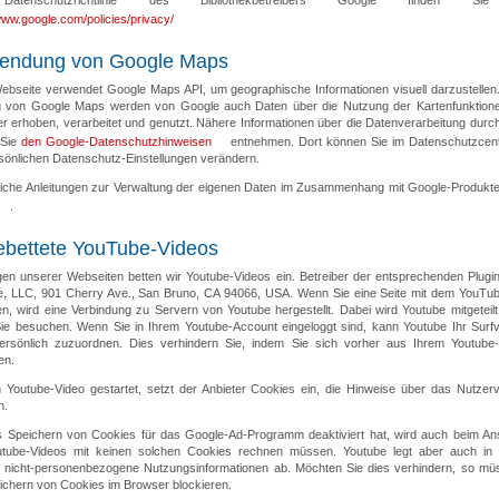
atenschutzrichtlinie des Bibliothekbetreibers Google finden Sie
www.google.com/policies/privacy/
endung von Google Maps
ebseite verwendet Google Maps API, um geographische Informationen visuell darzustellen.
 von Google Maps werden von Google auch Daten über die Nutzung der Kartenfunktion
r erhoben, verarbeitet und genutzt. Nähere Informationen über die Datenverarbeitung durc
 Sie
den Google-Datenschutzhinweisen
entnehmen. Dort können Sie im Datenschutzcen
rsönlichen Datenschutz-Einstellungen verändern.
liche Anleitungen zur Verwaltung der eigenen Daten im Zusammenhang mit Google-Produkt
.
ebettete YouTube-Videos
igen unserer Webseiten betten wir Youtube-Videos ein. Betreiber der entsprechenden Plugins
, LLC, 901 Cherry Ave., San Bruno, CA 94066, USA. Wenn Sie eine Seite mit dem YouTub
n, wird eine Verbindung zu Servern von Youtube hergestellt. Dabei wird Youtube mitgeteilt
Sie besuchen. Wenn Sie in Ihrem Youtube-Account eingeloggt sind, kann Youtube Ihr Surfv
ersönlich zuzuordnen. Dies verhindern Sie, indem Sie sich vorher aus Ihrem Youtube
en.
n Youtube-Video gestartet, setzt der Anbieter Cookies ein, die Hinweise über das Nutzerv
n.
 Speichern von Cookies für das Google-Ad-Programm deaktiviert hat, wird auch beim A
tube-Videos mit keinen solchen Cookies rechnen müssen. Youtube legt aber auch in
 nicht-personenbezogene Nutzungsinformationen ab. Möchten Sie dies verhindern, so mü
ichern von Cookies im Browser blockieren.