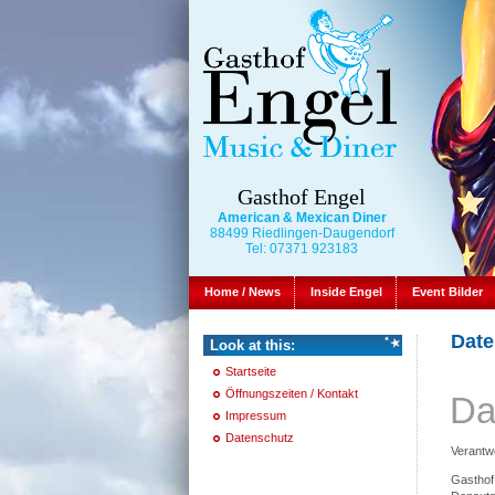
Gasthof Engel
American & Mexican Diner
88499 Riedlingen-Daugendorf
Tel: 07371 923183
Home / News
Inside Engel
Event Bilder
Date
Look at this:
Startseite
Öffnungszeiten / Kontakt
Da
Impressum
Datenschutz
Verantwo
Gasthof