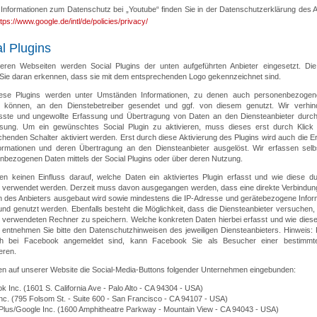
 Informationen zum Datenschutz bei „Youtube“ finden Sie in der Datenschutzerklärung des A
ttps://www.google.de/intl/de/policies/privacy/
l Plugins
eren Webseiten werden Social Plugins der unten aufgeführten Anbieter eingesetzt. Die
Sie daran erkennen, dass sie mit dem entsprechenden Logo gekennzeichnet sind.
ese Plugins werden unter Umständen Informationen, zu denen auch personenbezoge
 können, an den Dienstebetreiber gesendet und ggf. von diesem genutzt. Wir verhin
ste und ungewollte Erfassung und Übertragung von Daten an den Diensteanbieter durch
ösung. Um ein gewünschtes Social Plugin zu aktivieren, muss dieses erst durch Klick
henden Schalter aktiviert werden. Erst durch diese Aktivierung des Plugins wird auch die 
ormationen und deren Übertragung an den Diensteanbieter ausgelöst. Wir erfassen selb
nbezogenen Daten mittels der Social Plugins oder über deren Nutzung.
en keinen Einfluss darauf, welche Daten ein aktiviertes Plugin erfasst und wie diese d
r verwendet werden. Derzeit muss davon ausgegangen werden, dass eine direkte Verbindun
n des Anbieters ausgebaut wird sowie mindestens die IP-Adresse und gerätebezogene Infor
und genutzt werden. Ebenfalls besteht die Möglichkeit, dass die Diensteanbieter versuchen
 verwendeten Rechner zu speichern. Welche konkreten Daten hierbei erfasst und wie diese
 entnehmen Sie bitte den Datenschutzhinweisen des jeweiligen Diensteanbieters. Hinweis: F
ich bei Facebook angemeldet sind, kann Facebook Sie als Besucher einer bestimmt
ieren.
en auf unserer Website die Social-Media-Buttons folgender Unternehmen eingebunden:
 Inc. (1601 S. California Ave - Palo Alto - CA 94304 - USA)
Inc. (795 Folsom St. - Suite 600 - San Francisco - CA 94107 - USA)
Plus/Google Inc. (1600 Amphitheatre Parkway - Mountain View - CA 94043 - USA)