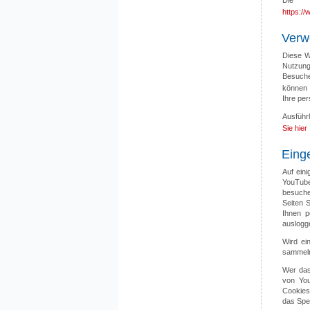
Die D
https://
Verw
Diese W
Nutzung
Besuche
können
Ihre pe
Ausführ
Sie hier
Eing
Auf ein
YouTube
besuche
Seiten 
Ihnen p
auslogg
Wird ei
sammel
Wer das
von You
Cookies
das Spe