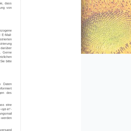
ie, dass
dung von
bezogene
 E-Mail-
strierten
trierung
 darüber
n. Gerne
zlichen
ie bitte
n Daten
formiert
ngen des
ass eine
opt-in“-
gungsmail
n werden
rversand