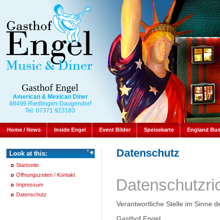
Gasthof Engel
American & Mexican Diner
88499 Riedlingen-Daugendorf
Tel: 07371 923183
Home / News
Inside Engel
Event Bilder
Speisekarte
England Bu
Datenschutz
Look at this:
Startseite
Öffnungszeiten / Kontakt
Datenschutzric
Impressum
Datenschutz
Verantwortliche Stelle im Sinne d
Gasthof Engel