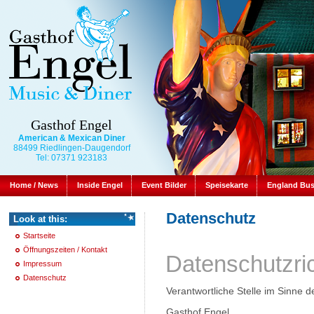
Gasthof Engel
American & Mexican Diner
88499 Riedlingen-Daugendorf
Tel: 07371 923183
Home / News
Inside Engel
Event Bilder
Speisekarte
England Bu
Datenschutz
Look at this:
Startseite
Öffnungszeiten / Kontakt
Datenschutzric
Impressum
Datenschutz
Verantwortliche Stelle im Sinne d
Gasthof Engel