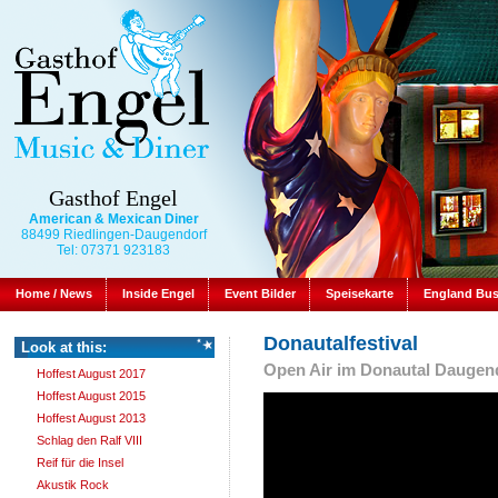
Gasthof Engel
American & Mexican Diner
88499 Riedlingen-Daugendorf
Tel: 07371 923183
Home / News
Inside Engel
Event Bilder
Speisekarte
England Bu
Donautalfestival
Look at this:
Open Air im Donautal Daugend
Hoffest August 2017
Hoffest August 2015
Hoffest August 2013
Schlag den Ralf VIII
Reif für die Insel
Akustik Rock