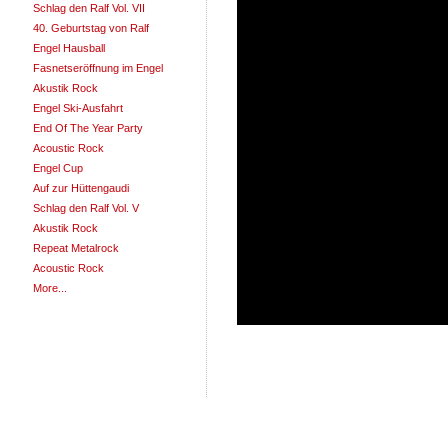
Schlag den Ralf Vol. VII
40. Geburtstag von Ralf
Engel Hausball
Fasnetseröffnung im Engel
Akustik Rock
Engel Ski-Ausfahrt
End Of The Year Party
Acoustic Rock
Engel Cup
Auf zur Hüttengaudi
Schlag den Ralf Vol. V
Akustik Rock
Repeat Metalrock
Acoustic Rock
More...