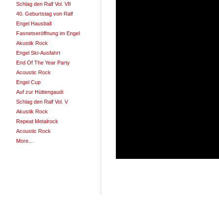
Schlag den Ralf Vol. VII
40. Geburtstag von Ralf
Engel Hausball
Fasnetseröffnung im Engel
Akustik Rock
Engel Ski-Ausfahrt
End Of The Year Party
Acoustic Rock
Engel Cup
Auf zur Hüttengaudi
Schlag den Ralf Vol. V
Akustik Rock
Repeat Metalrock
Acoustic Rock
More...