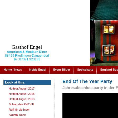
Gasthof Engel
American & Mexican Diner
88499 Riedlingen-Daugendorf
Tel: 07371 923183
Home / News
Inside Engel
Event Bilder
Speisekarte
England Bu
End Of The Year Party
Look at this:
Jahresabschlussparty in der F
Hoffest August 2017
Hoffest August 2015
Hoffest August 2013
Schlag den Ralf VIII
Reif für die Insel
Akustik Rock