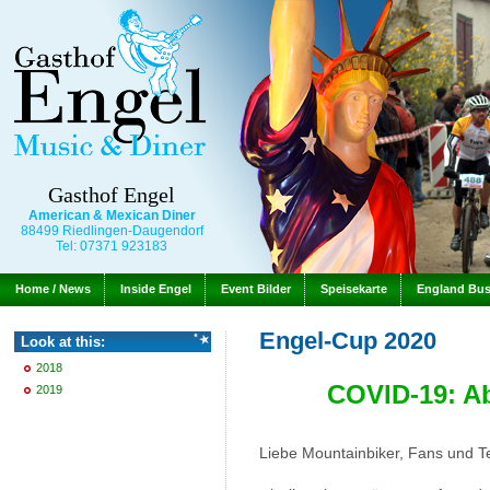
Gasthof Engel
American & Mexican Diner
88499 Riedlingen-Daugendorf
Tel: 07371 923183
Home / News
Inside Engel
Event Bilder
Speisekarte
England Bu
Engel-Cup 2020
Look at this:
2018
COVID-19: A
2019
Liebe Mountainbiker, Fans und T