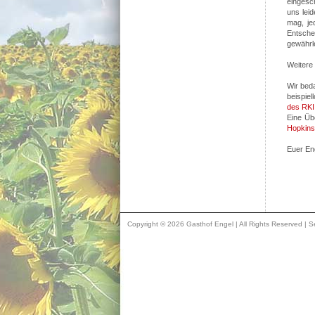
eingesc
uns lei
mag, je
Entsche
gewährl
Weitere
Wir bed
beispiel
des RKI
Eine Übe
Hopkins
Euer En
Copyright © 2026 Gasthof Engel | All Rights Reserved | Se