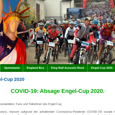
Speisekarte
England Bus
King Ralf Acoustic Rock
Engel-Cup 2020
l-Cup 2020
COVID-19: Absage Engel-Cup 2020.
ountainbiker, Fans und Teilnehmer des Engel-Cup,
 wisst, müssen aufgrund der anhaltenden Coronavirus-Pandemie (COVID-19) soziale 