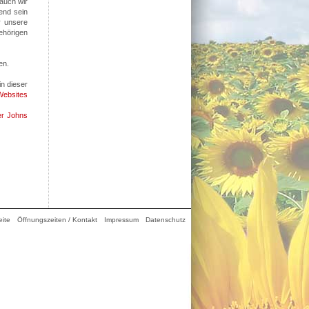
auch wir
end sein
r unsere
ehörigen
en.
n dieser
Websites
er Johns
eite
Öffnungszeiten / Kontakt
Impressum
Datenschutz