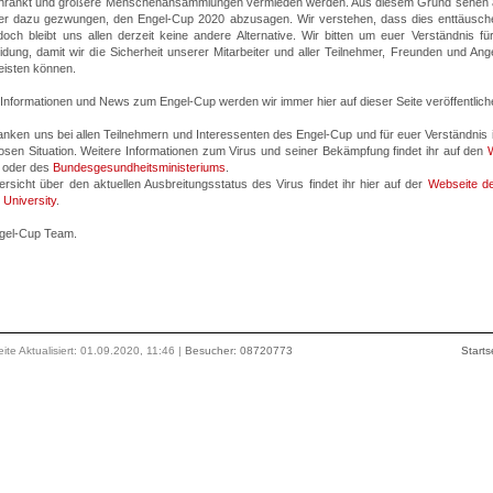
hränkt und größere Menschenansammlungen vermieden werden. Aus diesem Grund sehen 
der dazu gezwungen, den Engel-Cup 2020 abzusagen. Wir verstehen, dass dies enttäusch
doch bleibt uns allen derzeit keine andere Alternative. Wir bitten um euer Verständnis fü
idung, damit wir die Sicherheit unserer Mitarbeiter und aller Teilnehmer, Freunden und Ang
eisten können.
 Informationen und News zum Engel-Cup werden wir immer hier auf dieser Seite veröffentlich
anken uns bei allen Teilnehmern und Interessenten des Engel-Cup und für euer Verständnis i
losen Situation. Weitere Informationen zum Virus und seiner Bekämpfung findet ihr auf den
oder des
Bundesgesundheitsministeriums
.
rsicht über den aktuellen Ausbreitungsstatus des Virus findet ihr hier auf der
Webseite d
 University
.
gel-Cup Team.
ite Aktualisiert: 01.09.2020, 11:46 |
Besucher: 08720773
Starts