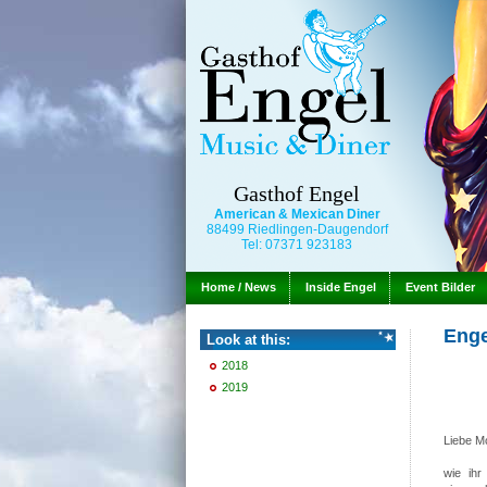
Gasthof Engel
American & Mexican Diner
88499 Riedlingen-Daugendorf
Tel: 07371 923183
Home / News
Inside Engel
Event Bilder
Enge
Look at this:
2018
2019
Liebe M
wie ihr