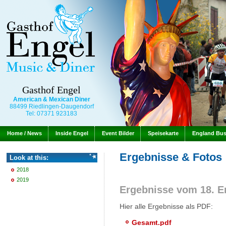
Gasthof Engel
American & Mexican Diner
88499 Riedlingen-Daugendorf
Tel: 07371 923183
Home / News
Inside Engel
Event Bilder
Speisekarte
England Bu
Ergebnisse & Fotos
Look at this:
2018
2019
Ergebnisse vom 18. E
Hier alle Ergebnisse als PDF:
Gesamt.pdf