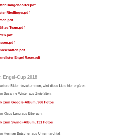
ster Daugendorfer.pdf
ter Riedlinger.pdf
men.pdf
ößtes Team.pdf
rren.pdf
assen.pdf
nnschaften.pdf
hnellster Engel Racer.pdf
r, Engel-Cup 2018
eitere Bilder hinzukommen, wird diese Liste hier ergänzt.
on Susanne Winter aus Zwiefalten:
nk zum Google-Album, 966 Fotos
on Klaus Lang aus Biberach:
nk zum Swindi-Album, 131 Fotos
on Herman Butscher aus Untermarchtal: