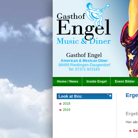
Gasthof Engel
American & Mexican Diner
88499 Riedlingen-Daugendorf
Tel: 07371 923183
Home / News
Inside Engel
Event Bilder
Erge
Look at this:
2018
2019
Ergeb
Hier all
Ge