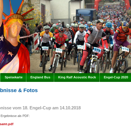
Speisekarte
England Bus
King Ralf Acoustic Rock
Engel-Cup 2020
bnisse & Fotos
nisse vom 18. Engel-Cup am 14.10.2018
e Ergebnisse als PDF:
samt.pdf