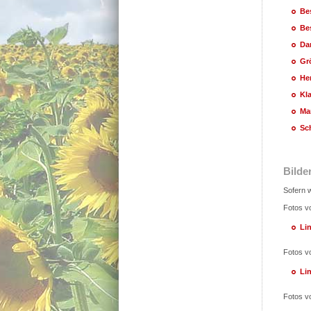
Be
Bes
Da
Gr
He
Kl
Ma
Sc
Bilde
Sofern w
Fotos v
Li
Fotos v
Li
Fotos v