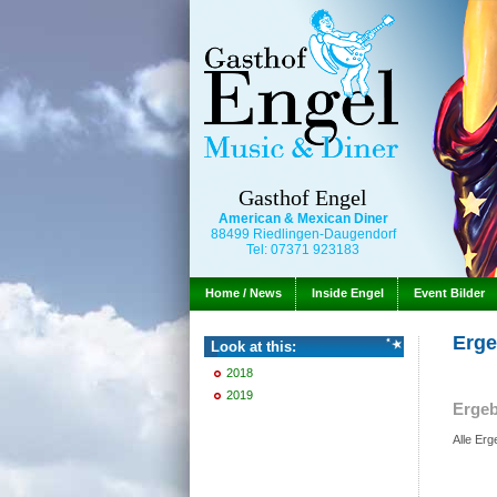
Gasthof Engel
American & Mexican Diner
88499 Riedlingen-Daugendorf
Tel: 07371 923183
Home / News
Inside Engel
Event Bilder
Erge
Look at this:
2018
2019
Ergeb
Alle Er