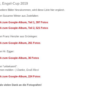
r, Engel-Cup 2019
eitere Bilder hinzukommen, wird diese Liste hier ergänzt.
on Susanne Winter aus Zwiefalten:
nk zum Google-Album, Teil 1, 397 Fotos
nk zum Google-Album, Teil 2, 521 Fotos
on Franz Henzler aus Grüningen:
nk zum Google-Album, 261 Fotos
on Hr. Egger:
nk zum Google-Album, 36 Fotos
on "unbekannt":
amen melden :-) Danke, Gruß Ricci
nk zum Google-Album, 224 Fotos
s vielen Dank an die Fotografen!