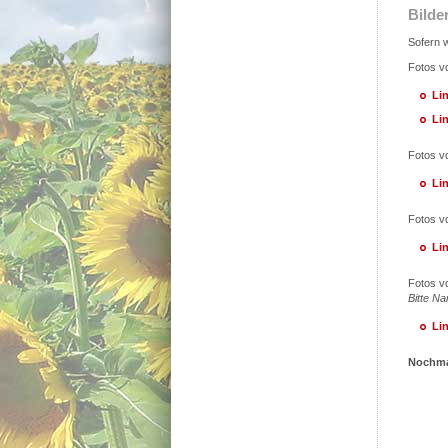
Bilde
Sofern w
Fotos v
Li
Li
Fotos v
Li
Fotos v
Li
Fotos v
Bitte N
Li
Nochmal