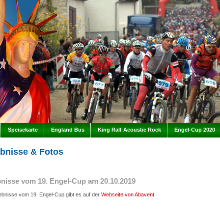
Speisekarte
England Bus
King Ralf Acoustic Rock
Engel-Cup 2020
bnisse & Fotos
nisse vom 19. Engel-Cup am 20.10.2019
gebnisse vom 19. Engel-Cup gibt es auf der
Webseite von Abavent
.