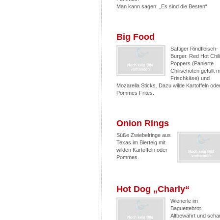
Man kann sagen: „Es sind die Besten“
Big Food
Saftiger Rindfleisch-
Burger. Red Hot Chili
Poppers (Panierte
Chilischoten gefüllt m
Frischkäse) und
Mozarella Sticks. Dazu wilde Kartoffeln ode
Pommes Frites.
Onion Rings
Süße Zwiebelringe aus
Texas im Bierteig mit
wilden Kartoffeln oder
Pommes.
Hot Dog „Charly“
Wienerle im
Baguettebrot.
Altbewährt und schar