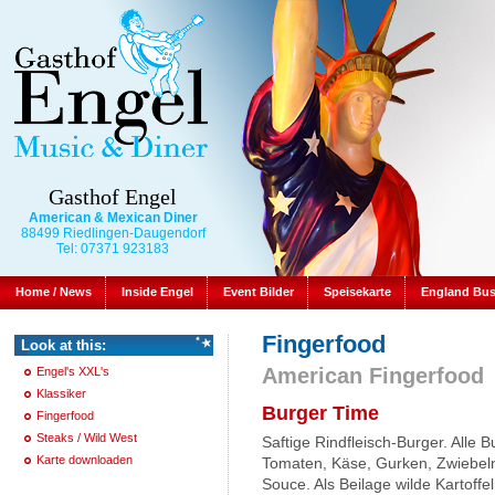
Gasthof Engel
American & Mexican Diner
88499 Riedlingen-Daugendorf
Tel: 07371 923183
Home / News
Inside Engel
Event Bilder
Speisekarte
England Bu
Fingerfood
Look at this:
American Fingerfood
Engel's XXL's
Klassiker
Burger Time
Fingerfood
Steaks / Wild West
Saftige Rindfleisch-Burger. Alle B
Karte downloaden
Tomaten, Käse, Gurken, Zwiebeln
Souce. Als Beilage wilde Kartoffel