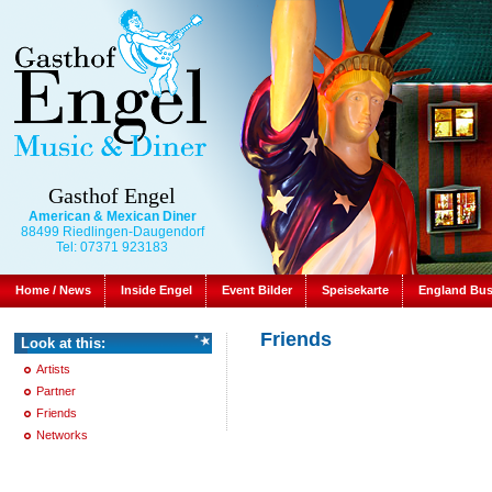
Gasthof Engel
American & Mexican Diner
88499 Riedlingen-Daugendorf
Tel: 07371 923183
Home / News
Inside Engel
Event Bilder
Speisekarte
England Bu
Friends
Look at this:
Artists
Partner
Friends
Networks