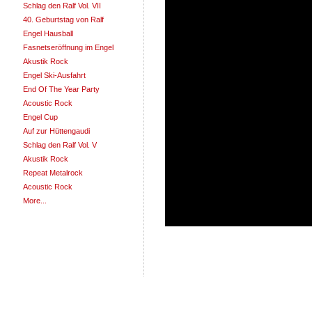
Schlag den Ralf Vol. VII
40. Geburtstag von Ralf
Engel Hausball
Fasnetseröffnung im Engel
Akustik Rock
Engel Ski-Ausfahrt
End Of The Year Party
Acoustic Rock
Engel Cup
Auf zur Hüttengaudi
Schlag den Ralf Vol. V
Akustik Rock
Repeat Metalrock
Acoustic Rock
More...