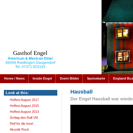
Gasthof Engel
American & Mexican Diner
88499 Riedlingen-Daugendorf
Tel: 07371 923183
Home / News
Inside Engel
Event Bilder
Speisekarte
England Bu
Hausball
Look at this:
Der Engel Hausball war wiede
Hoffest August 2017
Hoffest August 2015
Hoffest August 2013
Schlag den Ralf VIII
Reif für die Insel
Akustik Rock