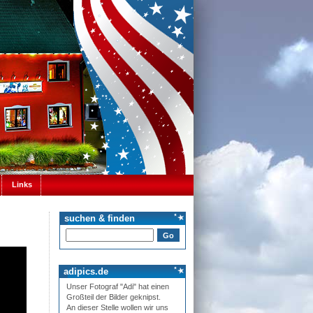
Links
suchen & finden
adipics.de
Unser Fotograf "Adi" hat einen
Großteil der Bilder geknipst.
An dieser Stelle wollen wir uns