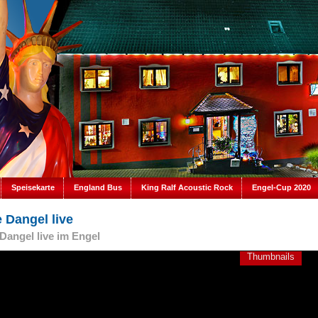
Speisekarte
England Bus
King Ralf Acoustic Rock
Engel-Cup 2020
e Dangel live
 Dangel live im Engel
Thumbnails