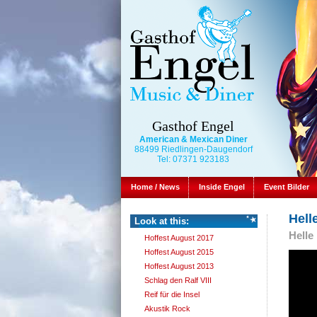
Gasthof Engel
American & Mexican Diner
88499 Riedlingen-Daugendorf
Tel: 07371 923183
Home / News
Inside Engel
Event Bilder
Hell
Look at this:
Helle
Hoffest August 2017
Hoffest August 2015
Hoffest August 2013
Schlag den Ralf VIII
Reif für die Insel
Akustik Rock