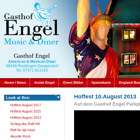
Gasthof Engel
American & Mexican Diner
88499 Riedlingen-Daugendorf
Tel: 07371 923183
Home / News
Inside Engel
Event Bilder
Speisekarte
England Bu
Hoffest 10.August 2013
Look at this:
Auf dem Gasthof Engel Parkp
Hoffest August 2017
Hoffest August 2015
Hoffest August 2013
Schlag den Ralf VIII
Reif für die Insel
Akustik Rock