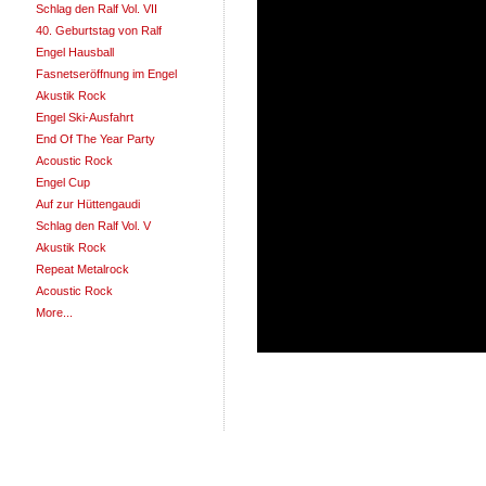
Schlag den Ralf Vol. VII
40. Geburtstag von Ralf
Engel Hausball
Fasnetseröffnung im Engel
Akustik Rock
Engel Ski-Ausfahrt
End Of The Year Party
Acoustic Rock
Engel Cup
Auf zur Hüttengaudi
Schlag den Ralf Vol. V
Akustik Rock
Repeat Metalrock
Acoustic Rock
More...