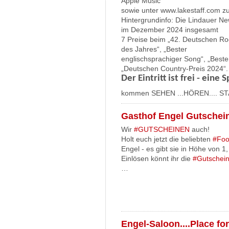
Apple Music
sowie unter www.lakestaff.com zu
Hintergrundinfo: Die Lindauer N
im Dezember 2024 insgesamt
7 Preise beim „42. Deutschen Roc
des Jahres“, „Bester
englischsprachiger Song“, „Bes
„Deutschen Country-Preis 2024“.
Der Eintritt ist frei - eine
kommen SEHEN ...HÖREN.... ST
Gasthof Engel Gutscheine
Wir
#GUTSCHEINEN
auch!
Holt euch jetzt die beliebten
#Fo
Engel - es gibt sie in Höhe von 1
Einlösen könnt ihr die
#Gutschei
…
Engel-Saloon....Place fo