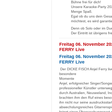
Bühne frei für dich!
Unsere Karaoke-Party 202
Menge Spaß.
Egal ob du uns dein Gesan
möchtest, es wird garanti
Denn ob Solo oder im Duett 
Der Eintritt ist übrigens f
Freitag 06. November 20
FERRY Live
Freitag 06. November 20
FERRY Live
Der DICKE FISCH Anjel Ferry liv
besondere
Momente
Anjel, erfolgreicher Singer/Songw
professioneller Künstler unterw
durch Australien, Neuseeland, I
brachten ihm den Ruf eines beso
ihn nicht nur seine ausdrucksst
abwechslungsreiches Gitarrenspi
bringt einen Überraschungsgast m