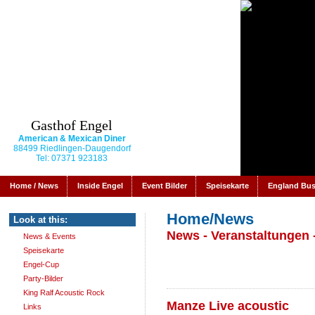
Gasthof Engel
American & Mexican Diner
88499 Riedlingen-Daugendorf
Tel: 07371 923183
Home / News
Inside Engel
Event Bilder
Speisekarte
England Bu
Home/News
Look at this:
News - Veranstaltungen 
News & Events
Speisekarte
Engel-Cup
Party-Bilder
King Ralf Acoustic Rock
Manze Live acoustic
Links