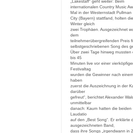
„Lakestaff“ geht weiter: Beim
internationalen Country Music A
Mal in der Westernstadt Pullman
City (Bayern) stattfand, holten 
Winter gleich
zwei Trophäen. Ausgezeichnet wur
dem
teilnehmerübergreifenden Preis f
selbstgeschriebenen Song des g
Über zwei Tage hinweg mussten 
bis 45
Minuten live vor einer vierköpfi
Festivaltag
wurden die Gewinner nach einem 
haben
zuerst die Auszeichnung in der 
darüber
gefreut“, berichtet Alexander Wal
unmittelbar
danach: Kaum hatten die beiden 
Laudatio
auf den „Best Song“. Er erklärt
ausgezeichneten Band,
dass ihre Songs „irgendwann in 