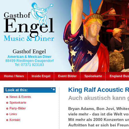
Gasthof Engel
American & Mexican Diner
88499 Riedlingen-Daugendorf
Tel: 07371 923183
Home / News
Inside Engel
Event Bilder
Speisekarte
England Bu
King Ralf Acoustic 
Look at this:
Auch akustisch kann 
News & Events
Speisekarte
Bryan Adams, Bon Jovi, Whites
Party-Bilder
viele mehr - das ist die Welt v
Links
Mit mehr als 2000 Konzerten u
Kontakt
Auftritten hat er sich bei Fre