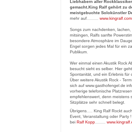
Liebhabern aller Rockklassike
gemacht.
King Ralf gehört zu d
meistgebuchte Solokünstler D
mehr auf..........
www.kingralf.com
Songs zum nachdenken, lachen, 
mitsingen, Ralfs sanfte Powerst
besondere Atmosphäre im Dauge
Engel sorgen jedes Mal für ein z
Publikum.
Wer einmal einen Akustik Rock A
besucht sieht es selber. Hier ge
Spontanität, und ein Erlebnis für
Über weitere Akustik Rock - Ter
sich auf www.gasthofengel.de inf
vorherige telefonische Platzreserv
empfehlenswert, denn meistens s
Sitzplätze sehr schnell belegt.
Übrigens..... King Ralf Rockt au
Event, Veranstaltung oder Party 
bei
Ralf Kopp
.........
www.kingralf