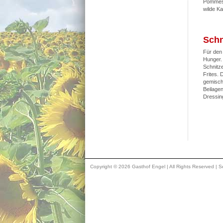
Pommes 
wilde Ka
Schn
Für den
Hunger.
Schnitz
Frites. 
gemisch
Beilagen
Dressin
Copyright © 2026 Gasthof Engel | All Rights Reserved | Se