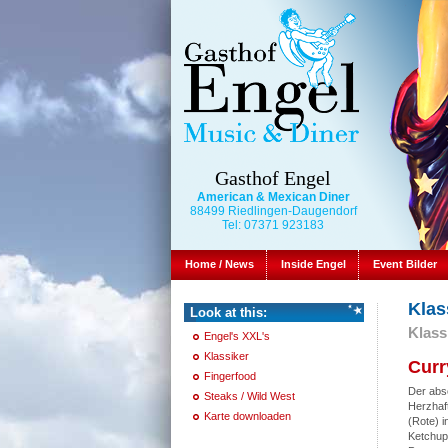
Gasthof Engel
American & Mexican Diner
88499 Riedlingen-Daugendorf
Tel: 07371 923183
Home / News
Inside Engel
Event Bilder
Klas
Look at this:
Klass
Engel's XXL's
Klassiker
Curr
Fingerfood
Der abso
Steaks / Wild West
Herzhaf
Karte downloaden
(Rote) i
Ketchup