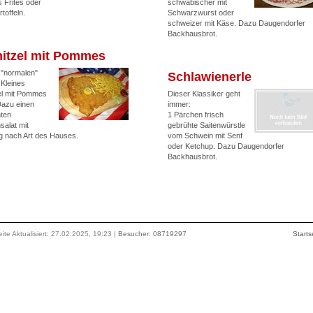
Frites oder
schwäbischer mit
rtoffeln.
Schwarzwurst oder
schweizer mit Käse. Dazu Daugendorfer
Backhausbrot.
itzel mit Pommes
 "normalen"
Schlawienerle
 Kleines
el mit Pommes
Dieser Klassiker geht
Dazu einen
immer:
ten
1 Pärchen frisch
salat mit
gebrühte Saitenwürstle
g nach Art des Hauses.
vom Schwein mit Senf
oder Ketchup. Dazu Daugendorfer
Backhausbrot.
ite Aktualisiert: 27.02.2025, 19:23 |
Besucher: 08719297
Starts