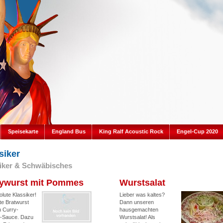
Speisekarte
England Bus
King Ralf Acoustic Rock
Engel-Cup 2020
siker
iker & Schwäbisches
ywurst mit Pommes
Wurstsalat
lute Klassiker!
Lieber was kaltes?
te Bratwurst
Dann unseren
n Curry-
hausgemachten
-Sauce. Dazu
Wurstsalat! Als