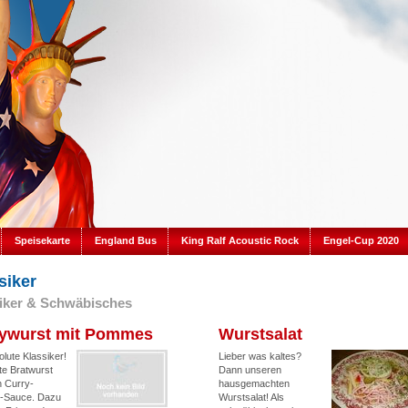
Speisekarte
England Bus
King Ralf Acoustic Rock
Engel-Cup 2020
siker
iker & Schwäbisches
ywurst mit Pommes
Wurstsalat
lute Klassiker!
Lieber was kaltes?
te Bratwurst
Dann unseren
n Curry-
hausgemachten
-Sauce. Dazu
Wurstsalat! Als