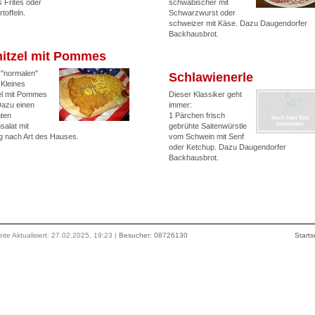
Frites oder
schwäbischer mit
rtoffeln.
Schwarzwurst oder
schweizer mit Käse. Dazu Daugendorfer
Backhausbrot.
itzel mit Pommes
 "normalen"
Schlawienerle
 Kleines
el mit Pommes
Dieser Klassiker geht
Dazu einen
immer:
ten
1 Pärchen frisch
salat mit
gebrühte Saitenwürstle
g nach Art des Hauses.
vom Schwein mit Senf
oder Ketchup. Dazu Daugendorfer
Backhausbrot.
ite Aktualisiert: 27.02.2025, 19:23 |
Besucher: 08726130
Starts