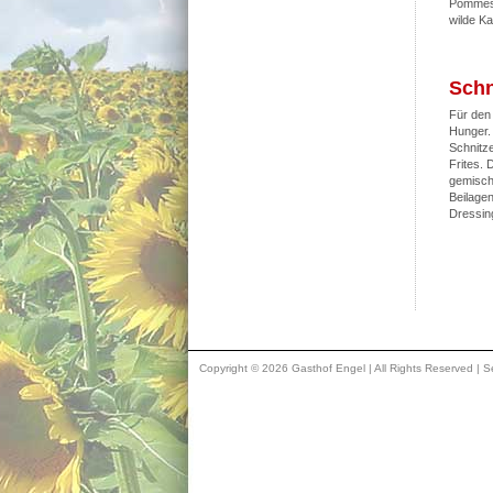
Pommes 
wilde Ka
Schn
Für den
Hunger.
Schnitz
Frites. 
gemisch
Beilagen
Dressin
Copyright © 2026 Gasthof Engel | All Rights Reserved | Se