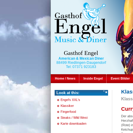
Gasthof Engel
American & Mexican Diner
88499 Riedlingen-Daugendorf
Tel: 07371 923183
Home / News
Inside Engel
Event Bilder
Klas
Look at this:
Klass
Engel's XXL's
Klassiker
Curr
Fingerfood
Der abso
Steaks / Wild West
Herzhaf
Karte downloaden
(Rote) i
Ketchup