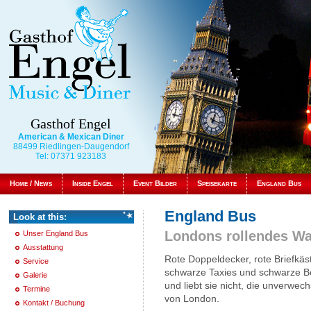
Gasthof Engel
American & Mexican Diner
88499 Riedlingen-Daugendorf
Tel: 07371 923183
Home / News
Inside Engel
Event Bilder
Speisekarte
England Bus
England Bus
Look at this:
Londons rollendes W
Unser England Bus
Ausstattung
Rote Doppeldecker, rote Briefkäst
Service
schwarze Taxies und schwarze B
Galerie
und liebt sie nicht, die unverwe
Termine
von London.
Kontakt / Buchung