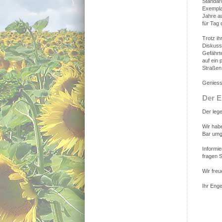
Standar
Exempla
Jahre a
für Tag
Trotz ih
Diskussi
Gefährte
auf ein
Straßen
Geniesse
Der E
Der leg
Wir habe
Bar umg
Informie
fragen S
Wir freu
Ihr Eng