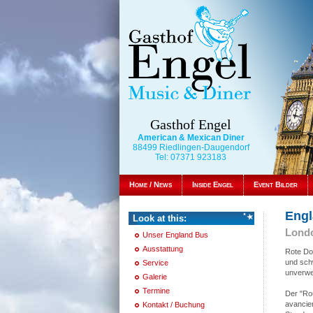
Gasthof Engel
American & Mexican Diner
88499 Riedlingen-Daugendorf
Tel: 07371 923183
Home / News
Inside Engel
Event Bilder
Engl
Look at this:
Londo
Unser England Bus
Ausstattung
Rote Dop
und schw
Service
unverwe
Galerie
Termine
Der "Rou
avancie
Kontakt / Buchung