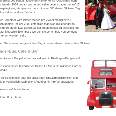
dvehicel des hauptstädtischen Nahverkehrs. Owohl des letzte
r bereits 1968 gebaut wurde und seine Lebensdauer nur auf 17
usgelegt war, kämpfen sich noch immer 600 dieser Oldtimer Tag
 durch den Londoner Verkehr.
rer Beliebtheit wird immer wieder ihre Zweckmäsigkeit zur
on gestellt. Im jahr 2002 entschied man sich die legendären
 zu ersetzen. Das Schicksal der Routemaster ist besiegelt. Bis
 paar Nostalgie-Exemplare werden sie schon bald von Londons
 verschwunden sein.
n Sie einen unvergesslichen Tag, in einem dieser historischen Oldtimer!
ngel-Bus, Cafe & Bar.
endäre rote Doppeldeckerbus exklusiv in Riedlingen-Daugendorf!
n einen dieser historischen Busse für Sie in ein rollendes Cafè &
ebaut.
ren Sie sich hier über die unzähligen Einsatzmöglichkeiten und
ie unverbindlich nach einem Angebot für Ihre Veranstaltung.
en uns auf Ihre Anfrage,
el and Bus - Team