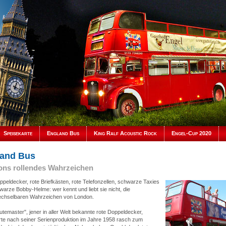
Speisekarte
England Bus
King Ralf Acoustic Rock
Engel-Cup 2020
and Bus
ns rollendes Wahrzeichen
peldecker, rote Briefkästen, rote Telefonzellen, schwarze Taxies
arze Bobby-Helme: wer kennt und liebt sie nicht, die
chselbaren Wahrzeichen von London.
temaster", jener in aller Welt bekannte rote Doppeldecker,
rte nach seiner Serienproduktion im Jahre 1958 rasch zum