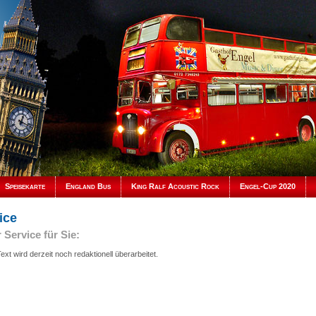
Speisekarte
England Bus
King Ralf Acoustic Rock
Engel-Cup 2020
ice
 Service für Sie:
ext wird derzeit noch redaktionell überarbeitet.