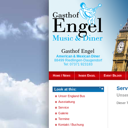
Gasthof Engel
American & Mexican Diner
88499 Riedlingen-Daugendorf
Tel: 07371 923183
Home / News
Inside Engel
Event Bilder
Serv
Look at this:
Unser
Unser England Bus
Ausstattung
Dieser T
Service
Galerie
Termine
Kontakt / Buchung