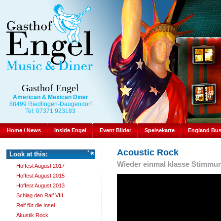
Gasthof Engel
American & Mexican Diner
88499 Riedlingen-Daugendorf
Tel: 07371 923183
Home / News
Inside Engel
Event Bilder
Speisekarte
England Bu
Acoustic Rock
Look at this:
Wieder einmal klasse Stimmu
Hoffest August 2017
Hoffest August 2015
Hoffest August 2013
Schlag den Ralf VIII
Reif für die Insel
Akustik Rock