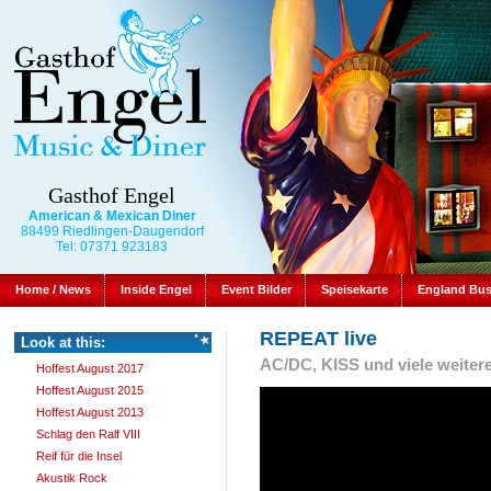
Gasthof Engel
American & Mexican Diner
88499 Riedlingen-Daugendorf
Tel: 07371 923183
Home / News
Inside Engel
Event Bilder
Speisekarte
England Bu
REPEAT live
Look at this:
AC/DC, KISS und viele weiter
Hoffest August 2017
Hoffest August 2015
Hoffest August 2013
Schlag den Ralf VIII
Reif für die Insel
Akustik Rock