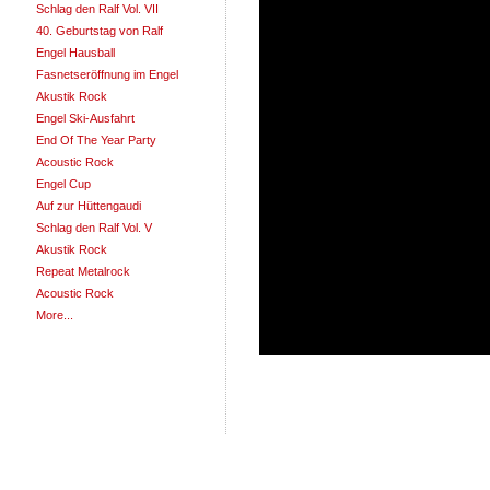
Schlag den Ralf Vol. VII
40. Geburtstag von Ralf
Engel Hausball
Fasnetseröffnung im Engel
Akustik Rock
Engel Ski-Ausfahrt
End Of The Year Party
Acoustic Rock
Engel Cup
Auf zur Hüttengaudi
Schlag den Ralf Vol. V
Akustik Rock
Repeat Metalrock
Acoustic Rock
More...