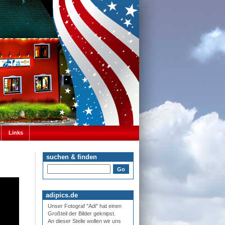
Links
suchen & finden
adipics.de
Unser Fotograf "Adi" hat einen
Großteil der Bilder geknipst.
An dieser Stelle wollen wir uns