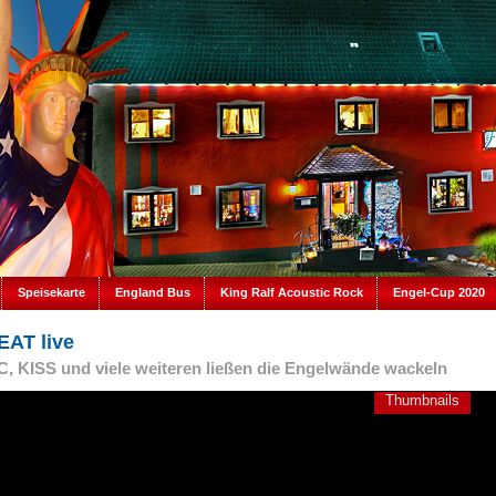
Speisekarte
England Bus
King Ralf Acoustic Rock
Engel-Cup 2020
AT live
, KISS und viele weiteren ließen die Engelwände wackeln
Thumbnails