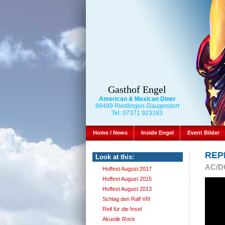
Gasthof Engel
American & Mexican Diner
88499 Riedlingen-Daugendorf
Tel: 07371 923183
Home / News
Inside Engel
Event Bilder
REPE
Look at this:
AC/DC
Hoffest August 2017
Hoffest August 2015
Hoffest August 2013
Schlag den Ralf VIII
Reif für die Insel
Akustik Rock