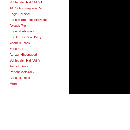
Schlag den Ralf Vol. VII
40. Geburtstag von Ralf
Engel Hausball
Fasnetseröffnung im Engel
Akustik Rock
Engel Ski-Ausfahrt
End Of The Year Party
Acoustic Rock
Engel Cup
Auf zur Hüttengaudi
Schlag den Ralf Vol. V
Akustik Rock
Repeat Metalrock
Acoustic Rock
More...