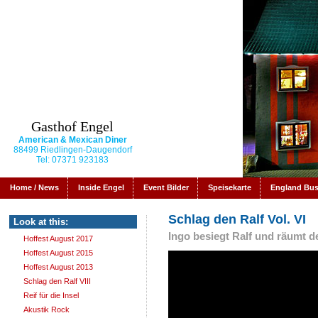
Gasthof Engel
American & Mexican Diner
88499 Riedlingen-Daugendorf
Tel: 07371 923183
Home / News
Inside Engel
Event Bilder
Speisekarte
England Bu
Schlag den Ralf Vol. VI
Look at this:
Ingo besiegt Ralf und räumt d
Hoffest August 2017
Hoffest August 2015
Hoffest August 2013
Schlag den Ralf VIII
Reif für die Insel
Akustik Rock