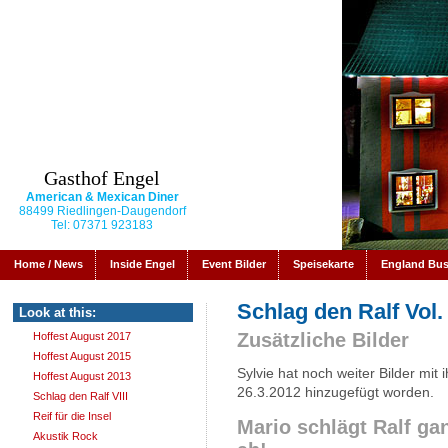
Gasthof Engel
American & Mexican Diner
88499 Riedlingen-Daugendorf
Tel: 07371 923183
Home / News
Inside Engel
Event Bilder
Speisekarte
England Bu
Schlag den Ralf Vol. 
Look at this:
Zusätzliche Bilder
Hoffest August 2017
Hoffest August 2015
Sylvie hat noch weiter Bilder mi
Hoffest August 2013
26.3.2012 hinzugefügt worden.
Schlag den Ralf VIII
Reif für die Insel
Mario schlägt Ralf ga
Akustik Rock