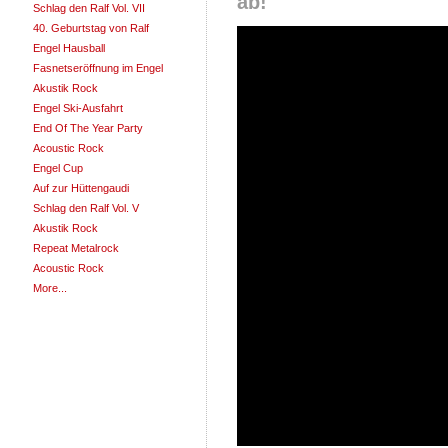
ab!
Schlag den Ralf Vol. VII
40. Geburtstag von Ralf
Engel Hausball
Fasnetseröffnung im Engel
Akustik Rock
Engel Ski-Ausfahrt
End Of The Year Party
Acoustic Rock
Engel Cup
Auf zur Hüttengaudi
Schlag den Ralf Vol. V
Akustik Rock
Repeat Metalrock
Acoustic Rock
More...