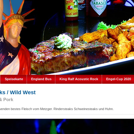
Speisekarte
England Bus
King Ralf Acoustic Rock
Engel-Cup 2020
ks / Wild West
& Pork
wenden bestes Fleisch vom Metzger. Rindersteaks Schweinesteaks und Huhn.