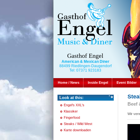
Gasthof Engel
American & Mexican Diner
88499 Riedlingen-Daugendorf
Tel: 07371 923183
Home / News
Inside Engel
Event Bilder
Stea
Look at this:
Beef 
Engel's XXL's
Klassiker
Wir ver
Fingerfood
Steaks / Wild West
Karte downloaden