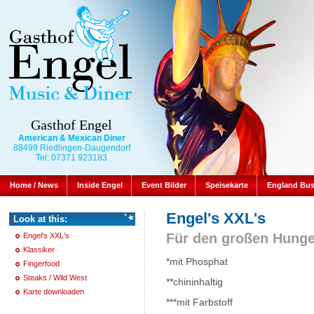
Gasthof Engel
American & Mexican Diner
88499 Riedlingen-Daugendorf
Tel: 07371 923183
Home / News
Inside Engel
Event Bilder
Speisekarte
England Bu
Engel's XXL's
Look at this:
Für den großen Hunge
Engel's XXL's
Klassiker
*mit Phosphat
Fingerfood
Steaks / Wild West
**chininhaltig
Karte downloaden
***mit Farbstoff