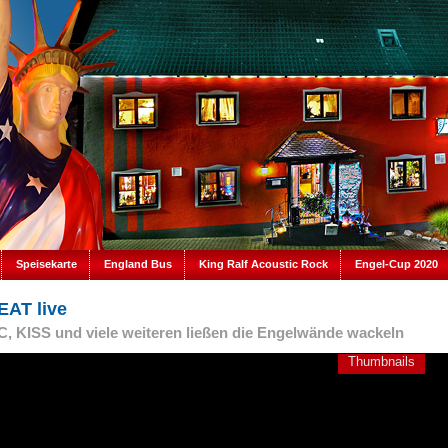
Speisekarte
England Bus
King Ralf Acoustic Rock
Engel-Cup 2020
AT live
, KISS und viele weiteren ließen die Engelwände wackeln
Thumbnails