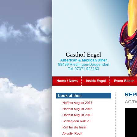
Gasthof Engel
American & Mexican Diner
88499 Riedlingen-Daugendorf
Tel: 07371 923183
Home / News
Inside Engel
Event Bilder
REPE
Look at this:
AC/DC
Hoffest August 2017
Hoffest August 2015
Hoffest August 2013
Schlag den Ralf VIII
Reif für die Insel
Akustik Rock