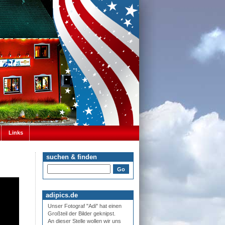
Links
suchen & finden
adipics.de
Unser Fotograf "Adi" hat einen
Großteil der Bilder geknipst.
An dieser Stelle wollen wir uns