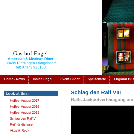
Gasthof Engel
American & Mexican Diner
88499 Riedlingen-Daugendorf
Tel: 07371 923183
Home / News
Inside Engel
Event Bilder
Speisekarte
England Bu
Schlag den Ralf VIII
Look at this:
Ralfs Jackpotverteidigung am 
Hoffest August 2017
Hoffest August 2015
Hoffest August 2013
Schlag den Ralf VIII
Reif für die Insel
Akustik Rock