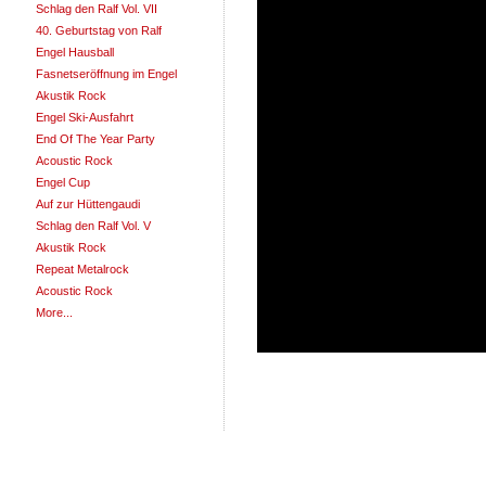
Schlag den Ralf Vol. VII
40. Geburtstag von Ralf
Engel Hausball
Fasnetseröffnung im Engel
Akustik Rock
Engel Ski-Ausfahrt
End Of The Year Party
Acoustic Rock
Engel Cup
Auf zur Hüttengaudi
Schlag den Ralf Vol. V
Akustik Rock
Repeat Metalrock
Acoustic Rock
More...