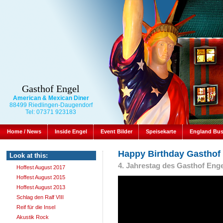
Gasthof Engel
American & Mexican Diner
88499 Riedlingen-Daugendorf
Tel: 07371 923183
Home / News
Inside Engel
Event Bilder
Speisekarte
England Bu
Happy Birthday Gasthof 
Look at this:
4. Jahrestag des Gasthof Eng
Hoffest August 2017
Hoffest August 2015
Hoffest August 2013
Schlag den Ralf VIII
Reif für die Insel
Akustik Rock