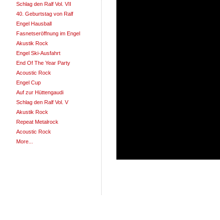
Schlag den Ralf Vol. VII
40. Geburtstag von Ralf
Engel Hausball
Fasnetseröffnung im Engel
Akustik Rock
Engel Ski-Ausfahrt
End Of The Year Party
Acoustic Rock
Engel Cup
Auf zur Hüttengaudi
Schlag den Ralf Vol. V
Akustik Rock
Repeat Metalrock
Acoustic Rock
More...